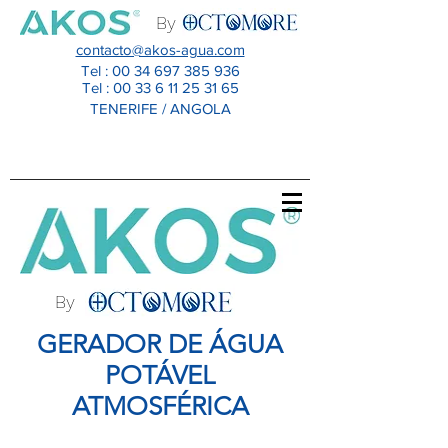
By
contacto@akos-agua.com
Tel :
00 34 697 385 936
Tel :
00 33 6 11 25 31 65
TENERIFE / ANGOLA
By
GERADOR DE ÁGUA
POTÁVEL
ATMOSFÉRICA